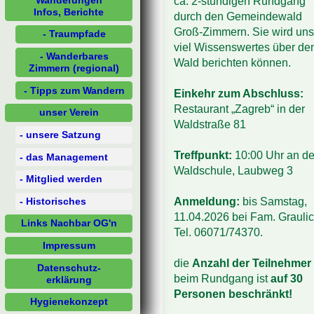
ca. 2-stündigen Rundgang
Infos, Berichte
durch den Gemeindewald
Groß-Zimmern. Sie wird uns
- Traumpfade
viel Wissenswertes über de
- Wanderbares
Wald berichten können.
Zimmern (regional)
- Tipps zum Wandern
Einkehr zum Abschluss:
Restaurant „Zagreb“ in der
unser Verein
Waldstraße 81
- unsere Satzung
Treffpunkt:
10:00 Uhr an de
- das Management
Waldschule, Laubweg 3
- Mitglied werden
- Historisches
Anmeldung:
bis Samstag,
11.04.2026 bei Fam. Graulic
Links Nachbar OG'n
Tel. 06071/74370.
Impressum
die
Anzahl der Teilnehmer
Datenschutz-
beim Rundgang ist
auf 30
erklärung
Personen beschränkt!
Hygienekonzept