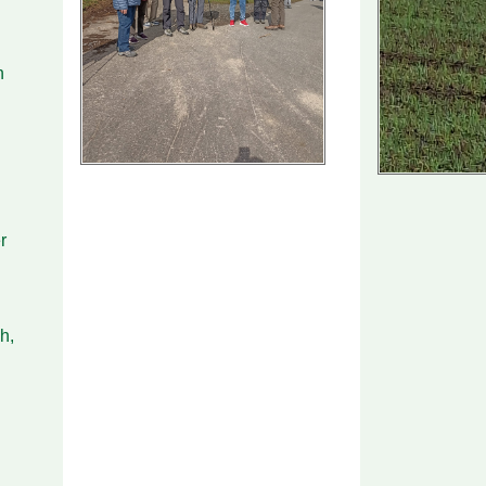
n
r
h,