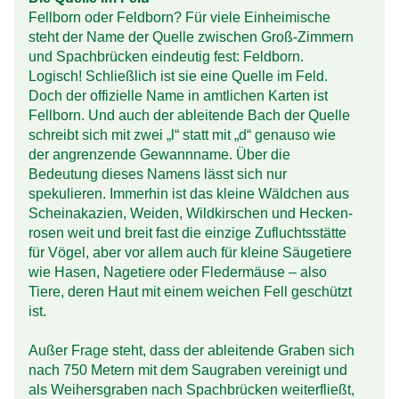
Fellborn oder Feldborn? Für viele Einheimische
steht der Name der Quelle zwischen Groß-Zimmern
und Spach­brücken eindeutig fest: Feldborn.
Logisch! Schließlich ist sie eine Quelle im Feld.
Doch der offizielle Name in amtlichen Karten ist
Fellborn. Und auch der ableitende Bach der Quelle
schreibt sich mit zwei „l“ statt mit „d“ genauso wie
der angrenzende Gewannname. Über die
Bedeutung dieses Namens lässt sich nur
spekulieren. Immerhin ist das kleine Wäldchen aus
Scheinakazien, Weiden, Wild­kirschen und Hecken­
rosen weit und breit fast die einzige Zufluchts­stätte
für Vögel, aber vor allem auch für kleine Säugetiere
wie Hasen, Nage­tiere oder Fleder­mäuse – also
Tiere, deren Haut mit einem weichen Fell geschützt
ist.
Außer Frage steht, dass der ableitende Graben sich
nach 750 Metern mit dem Sau­graben vereinigt und
als Weihers­graben nach Spach­brücken weiterfließt,