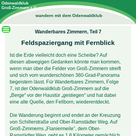
Odenwaldklub
Groß-Zimmern e.V.
wandern mit dem Odenwaldklub
Wanderbares Zimmern, Teil 7
Feldspaziergang mit Fernblick
Ist die Erde vielleicht doch eine Scheibe? Auf
diesen abwegigen Gedanken könnte man kommen,
wenn man über die Felder von Groß-Zimmern streift
und sich vom wunder­schönen 360-Grad-Panorama
begeistern lässt. Für Wanderbares Zimmern, Folge
7, ist der Odenwaldklub Groß-Zimmern auf die
„Berge“ vor der Haustür „gestiegen“ und hat dabei
eine alte Quelle, den Fellborn, wiederentdeckt.
Die Wanderung beginnt und endet an der Kreuzung
von Schiller­straße und Ober-Ramstädter Weg. Auf
Groß-Zimmerns „Flaniermeile", dem Ober-
Ramstädter Weg, geht es 1,6 Kilometer gemächlich