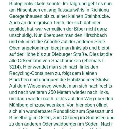
Biotop entwickeln konnte. Im Talgrund geht es nun
am Hirschbach entlang fluss­aufwärts in Richtung
Georgen­hausen bis zu einer kleinen Steinbrücke.
Auch an dem großen Teich, der sich dahinter
gebildet hat, war vermutlich der Biber nicht ganz
unschuldig. Nun überquert man den Hirschbach
und erklimmt die Anhöhe auf der anderen Seite.
Oben angekommen biegt man links ab und bleibt
auf der Höhe bis zur Dieburger Straße. Dies ist die
alte Ortseinfahrt von Spachbrücken (ehemals L
3114). Hier wendet man sich nach links den
Recycling-Containern zu, folgt dem kleinen
Pfädchen und überquert die Habitz­heimer Straße.
Auf dem Wiesen­weg wendet man sich nach rechts
und nach weiteren 250 Metern wieder nach links,
um dann wieder nach rechts auf den Weg über den
Mühlberg einzuschwenken. Von hier oben öffnet
sich ein wunderbarer Rundblick: zum Spessart und
Binsel­berg im Osten, zum Otzberg im Südosten und
zu den anderen Odenwald­bergen im Süden. Nach