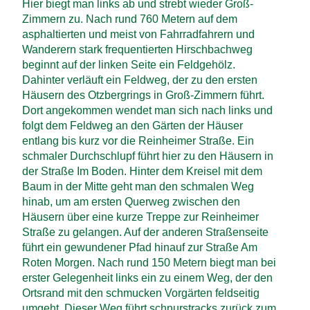
Hier biegt man links ab und strebt wieder Groß-
Zimmern zu. Nach rund 760 Metern auf dem
asphaltierten und meist von Fahrrad­fahrern und
Wanderern stark frequentierten Hirschbach­weg
beginnt auf der linken Seite ein Feld­gehölz.
Dahinter verläuft ein Feldweg, der zu den ersten
Häusern des Otzberg­rings in Groß-Zimmern führt.
Dort angekommen wendet man sich nach links und
folgt dem Feldweg an den Gärten der Häuser
entlang bis kurz vor die Reinheimer Straße. Ein
schmaler Durchschlupf führt hier zu den Häusern in
der Straße Im Boden. Hinter dem Kreisel mit dem
Baum in der Mitte geht man den schmalen Weg
hinab, um am ersten Querweg zwischen den
Häusern über eine kurze Treppe zur Reinheimer
Straße zu gelangen. Auf der anderen Straßen­seite
führt ein gewundener Pfad hinauf zur Straße Am
Roten Morgen. Nach rund 150 Metern biegt man bei
erster Gelegenheit links ein zu einem Weg, der den
Ortsrand mit den schmucken Vorgärten feldseitig
umgeht. Dieser Weg führt schnurstracks zurück zum