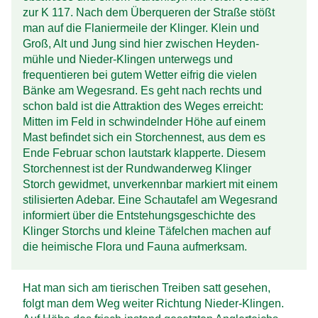
zur K 117. Nach dem Über­queren der Straße stößt
man auf die Flanier­meile der Klinger. Klein und
Groß, Alt und Jung sind hier zwischen Heyden­
mühle und Nieder-Klingen unter­wegs und
frequentieren bei gutem Wetter eifrig die vielen
Bänke am Weges­rand. Es geht nach rechts und
schon bald ist die Attraktion des Weges erreicht:
Mitten im Feld in schwindelnder Höhe auf einem
Mast befindet sich ein Storchen­nest, aus dem es
Ende Februar schon laut­stark klapperte. Diesem
Storchen­nest ist der Rund­wander­weg Klinger
Storch gewidmet, unver­kennbar markiert mit einem
stilisierten Adebar. Eine Schau­tafel am Weges­rand
informiert über die Entstehungs­geschichte des
Klinger Storchs und kleine Täfelchen machen auf
die heimische Flora und Fauna aufmerksam.
Hat man sich am tierischen Treiben satt gesehen,
folgt man dem Weg weiter Richtung Nieder-Klingen.