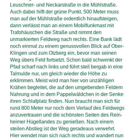
Leuschner- und Neckar­straße in die Mühl­straße.
Auch dabei hilft der grüne Punkt. 500 Meter muss
man auf der Mühl­straße ordentlich hinauf­steigen,
dann verlässt man an einem Mobil­funk­mast mit
Trafo­häuschen die Straße und nimmt den
unmarkierten Feld­weg nach rechts. Eine Bank lädt
noch einmal zu einem genuss­vollen Blick auf Ober-
Klingen und zum Otzberg ein, bevor man seinen
Weg übers Feld fort­setzt. Schon bald schwenkt der
Pfad scharf nach links und führt steil bergab in eine
Tal­mulde nur, um gleich wieder die Höhe zu
erklimmen. Meist wird man hier von unzähligen
Krähen begleitet, die auf den umgebenden Feldern
Nahrung und in dem Pappel­wäldchen in der Senke
ihren Schlaf­platz finden. Nun braucht man sich für
rund 800 Meter nur noch dem Verlauf des Feld­wegs
anzuvertrauen und die schönsten Seiten des Rein­
heimer Hügel­landes zu genießen. Nach einem
steilen Abstieg ist der Weg geradeaus verwehrt.
Hier wendet man sich nach rechts und wandert nun