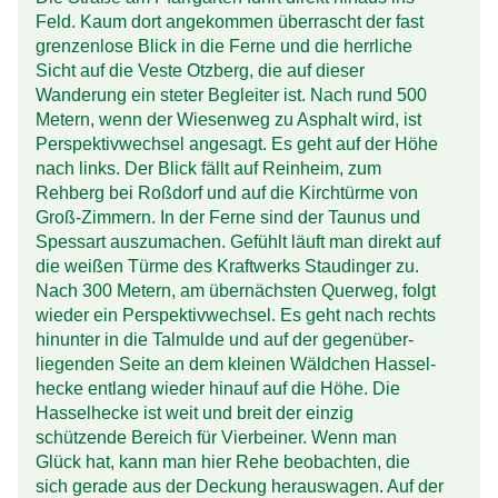
Feld. Kaum dort angekommen überrascht der fast
grenzenlose Blick in die Ferne und die herrliche
Sicht auf die Veste Otzberg, die auf dieser
Wanderung ein steter Begleiter ist. Nach rund 500
Metern, wenn der Wiesen­weg zu Asphalt wird, ist
Perspektiv­wechsel angesagt. Es geht auf der Höhe
nach links. Der Blick fällt auf Rein­heim, zum
Rehberg bei Roßdorf und auf die Kirch­türme von
Groß-Zimmern. In der Ferne sind der Taunus und
Spessart auszumachen. Gefühlt läuft man direkt auf
die weißen Türme des Kraft­werks Staudinger zu.
Nach 300 Metern, am über­nächsten Querweg, folgt
wieder ein Perspektiv­wechsel. Es geht nach rechts
hinunter in die Tal­mulde und auf der gegen­über­
liegenden Seite an dem kleinen Wäldchen Hassel­
hecke entlang wieder hinauf auf die Höhe. Die
Hassel­hecke ist weit und breit der einzig
schützende Bereich für Vier­beiner. Wenn man
Glück hat, kann man hier Rehe beobachten, die
sich gerade aus der Deckung herauswagen. Auf der