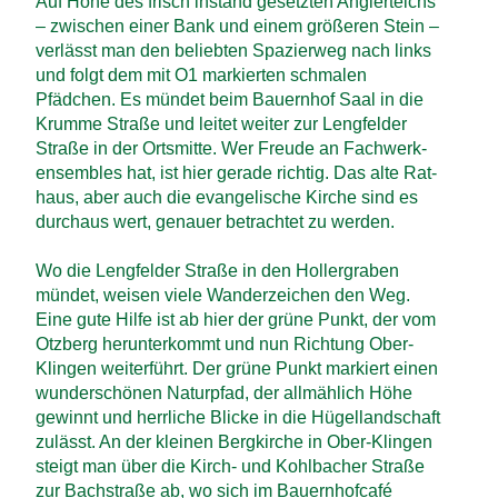
Auf Höhe des frisch instand gesetzten Angler­teichs
– zwischen einer Bank und einem größeren Stein –
verlässt man den beliebten Spazier­weg nach links
und folgt dem mit O1 markierten schmalen
Pfädchen. Es mündet beim Bauern­hof Saal in die
Krumme Straße und leitet weiter zur Leng­felder
Straße in der Orts­mitte. Wer Freude an Fach­werk­
ensembles hat, ist hier gerade richtig. Das alte Rat­
haus, aber auch die evangelische Kirche sind es
durchaus wert, genauer betrachtet zu werden.
Wo die Lengfelder Straße in den Holler­graben
mündet, weisen viele Wander­zeichen den Weg.
Eine gute Hilfe ist ab hier der grüne Punkt, der vom
Otzberg herunter­kommt und nun Richtung Ober-
Klingen weiter­führt. Der grüne Punkt markiert einen
wunder­schönen Natur­pfad, der allmählich Höhe
gewinnt und herrliche Blicke in die Hügel­land­schaft
zulässt. An der kleinen Berg­kirche in Ober-Klingen
steigt man über die Kirch- und Kohl­bacher Straße
zur Bach­straße ab, wo sich im Bauern­hof­café