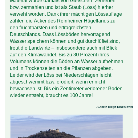
Material wurde damals von Gletschern zer­rieben
bzw. zer­mahlen und ist als Staub (Löss) hierher
verweht worden. Dank ihrer mächtigen Löss­auflage
zählen die Äcker des Rein­heimer Hügel­lands zu
den frucht­barsten und ertrag­reichsten
Deutschlands. Dass Lössböden hervor­ragend
Wasser speichern können und gut durchlüftet sind,
freut die Land­wirte – insbesondere auch mit Blick
auf den Klima­wandel. Bis zu 30 Prozent ihres
Volumens können die Böden an Wasser aufnehmen
und in Trocken­zeiten an die Pflanzen abgeben.
Leider wird der Löss bei Nieder­schlägen leicht
abgeschwemmt bzw. erodiert, wenn er nicht
bewachsen ist. Bis ein Zentimeter verlorener Boden
wieder entsteht, braucht es 100 Jahre!
Autorin Birgit Eisenlöffel