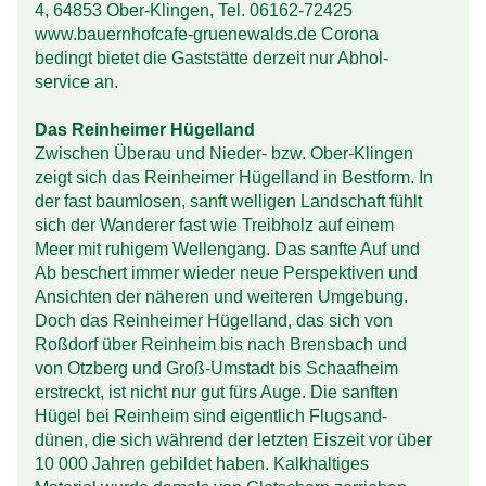
4, 64853 Ober-Klingen, Tel. 06162-72425
www.bauernhofcafe-gruenewalds.de Corona
bedingt bietet die Gast­stätte derzeit nur Abhol­
service an.
Das Reinheimer Hügelland
Zwischen Überau und Nieder- bzw. Ober-Klingen
zeigt sich das Rein­heimer Hügel­land in Best­form. In
der fast baum­losen, sanft welligen Land­schaft fühlt
sich der Wanderer fast wie Treib­holz auf einem
Meer mit ruhigem Wellen­gang. Das sanfte Auf und
Ab beschert immer wieder neue Perspektiven und
Ansichten der näheren und weiteren Umgebung.
Doch das Reinheimer Hügelland, das sich von
Roß­dorf über Rein­heim bis nach Brens­bach und
von Otz­berg und Groß-Umstadt bis Schaaf­heim
erstreckt, ist nicht nur gut fürs Auge. Die sanften
Hügel bei Rein­heim sind eigentlich Flug­sand­
dünen, die sich während der letzten Eiszeit vor über
10 000 Jahren gebildet haben. Kalk­haltiges