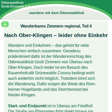
Odenwaldklub
Groß-Zimmern e.V.
wandern mit dem Odenwaldklub
Wanderbares Zimmern regional, Teil 4
Nach Ober-Klingen – leider ohne Einkehr
Wandern und Einkehren – das gehört für viele
Menschen einfach zusammen. Geradezu
prädestiniert dafür ist der Wander­vorschlag des
Odenwald­klub Groß-Zimmern von Überau nach
Ober-Klingen. Doch leider ist ein Besuch des
Bauern­hof­café Grünewalds Corona bedingt wohl
auch weiter­hin nicht möglich. Trotz­dem lohnt sich
die Wanderung. Dafür sorgen die Weite des Rein­
heimer Hügel­lands und das Storchen­nest bei
Nieder-Klingen.
Start- und Endpunkt
ist in Überau am Friedhof.
Die Straße am Pfarr­garten führt direkt hinaus ins